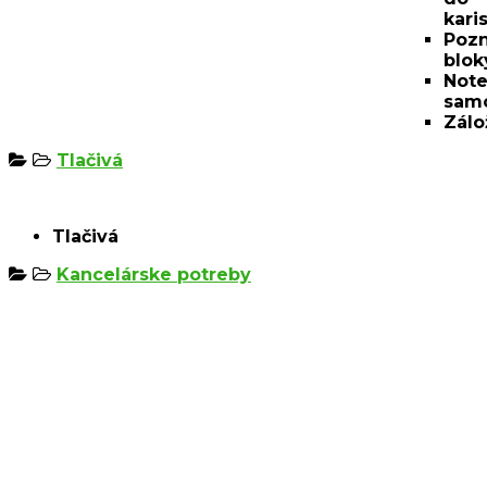
kari
Poz
blok
Note
samo
Zálo
Tlačivá
Tlačivá
Kancelárske potreby