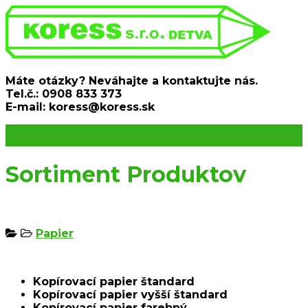
Máte otázky? Neváhajte a kontaktujte nás.
Tel.č.: 0908 833 373
E-mail: koress@koress.sk
Sortiment Produktov
Papier
Kopírovací papier štandard
Kopírovací papier vyšší štandard
Kopírovací papier farebný