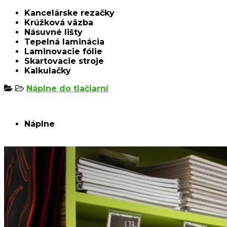
Kancelárske rezačky
Krúžková väzba
Násuvné lišty
Tepelná laminácia
Laminovacie fólie
Skartovacie stroje
Kalkulačky
Náplne do tlačiarní
Náplne