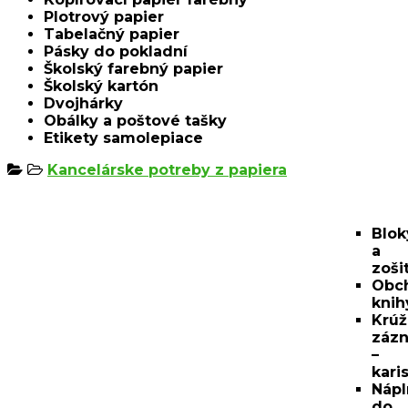
Plotrový papier
Tabelačný papier
Pásky do pokladní
Školský farebný papier
Školský kartón
Dvojhárky
Obálky a poštové tašky
Etikety samolepiace
Kancelárske potreby z papiera
Blok
a
zoši
Obc
knih
Krú
záz
–
kari
Nápl
do